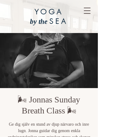
YOGA
SEA
by the
🌬️ Jonnas Sunday
Breath Class 🌬️
Ge dig själv en stund av djup närvaro och inre
lugn. Jonna guidar dig genom enkla