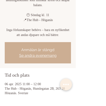
andningstekniker som minskar stress och skapar
balans.
🕚 Söndag kl. 11
📍The Hub - Höganäs
Inga förkunskaper behövs – bara en nyfikenhet
att andas djupare och må bättre.
Anmälan är stängd
Se andra evenemang
Tid och plats
06 apr. 2025 11:00 – 12:00
The Hub - Höganäs, Humlegatan 2B, 263 38
Höganäs, Sverige