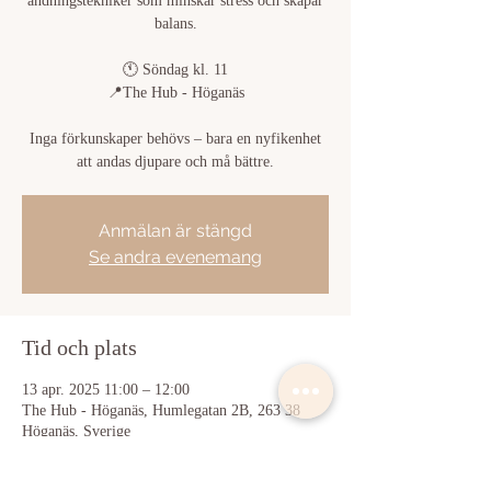
andningstekniker som minskar stress och skapar
balans.
🕚 Söndag kl. 11
📍The Hub - Höganäs
Inga förkunskaper behövs – bara en nyfikenhet
att andas djupare och må bättre.
Anmälan är stängd
Se andra evenemang
Tid och plats
13 apr. 2025 11:00 – 12:00
The Hub - Höganäs, Humlegatan 2B, 263 38
Höganäs, Sverige