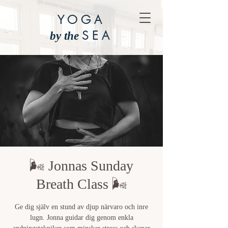
YOGA
SEA
by the
🌬️ Jonnas Sunday
Breath Class 🌬️
Ge dig själv en stund av djup närvaro och inre
lugn. Jonna guidar dig genom enkla