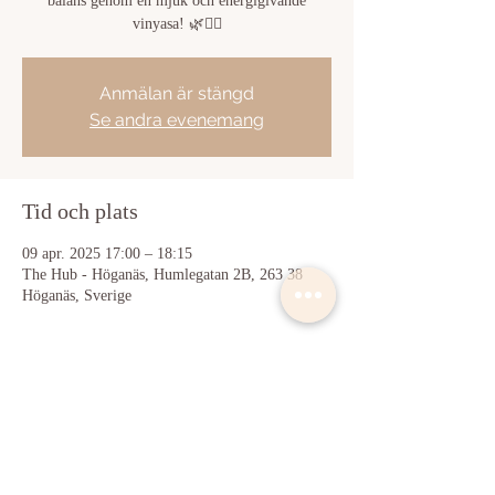
balans genom en mjuk och energigivande
vinyasa! 🌿🧘‍♀️
Anmälan är stängd
Se andra evenemang
Tid och plats
09 apr. 2025 17:00 – 18:15
The Hub - Höganäs, Humlegatan 2B, 263 38
Höganäs, Sverige
Dela detta evenemang